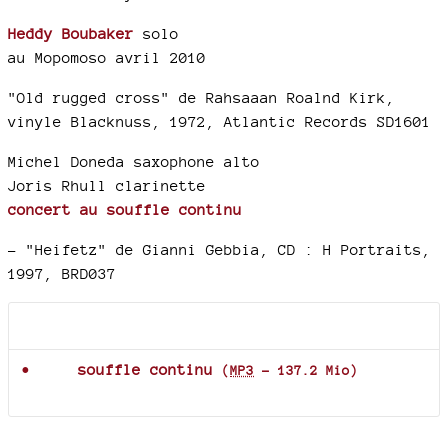
Heddy Boubaker
solo
au Mopomoso avril 2010
"Old rugged cross" de Rahsaaan Roalnd Kirk,
vinyle Blacknuss, 1972, Atlantic Records SD1601
Michel Doneda saxophone alto
Joris Rhull clarinette
concert au souffle continu
–
"Heifetz" de Gianni Gebbia, CD : H Portraits,
1997, BRD037
Documents joints
souffle continu
(
MP3
-
137.2 Mio
)