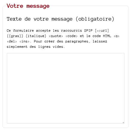
Votre message
Texte de votre message (obligatoire)
Ce formulaire accepte les raccourcis SPIP
[->url]
{{gras}} {italique} <quote> <code>
et le code HTML
<q>
<del> <ins>
. Pour créer des paragraphes, laissez
simplement des lignes vides.