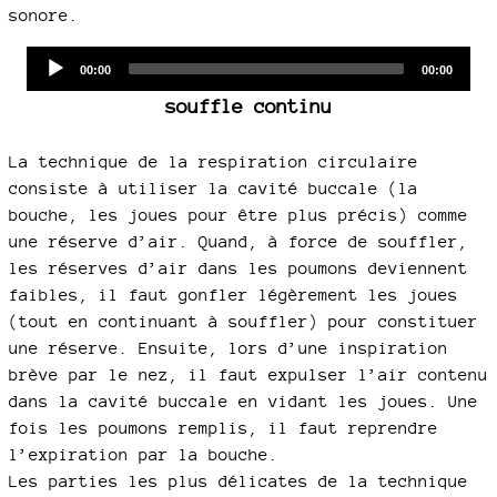
sonore.
Audio
Current
Total
00:00
00:00
time
duration
Player
souffle continu
La technique de la respiration circulaire
consiste à utiliser la cavité buccale (la
bouche, les joues pour être plus précis) comme
une réserve d’air. Quand, à force de souffler,
les réserves d’air dans les poumons deviennent
faibles, il faut gonfler légèrement les joues
(tout en continuant à souffler) pour constituer
une réserve. Ensuite, lors d’une inspiration
brève par le nez, il faut expulser l’air contenu
dans la cavité buccale en vidant les joues. Une
fois les poumons remplis, il faut reprendre
l’expiration par la bouche.
Les parties les plus délicates de la technique