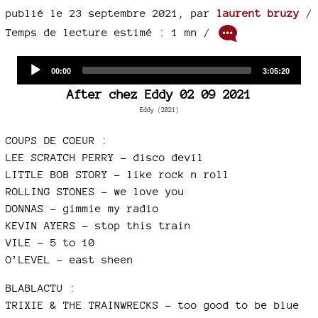
publié le 23 septembre 2021
,
par
laurent bruzy
/
Temps de lecture estimé : 1 mn /
Audio
Current
Total
00:00
3:05:20
time
duration
Player
After chez Eddy 02 09 2021
Eddy (2021)
COUPS DE COEUR :
LEE SCRATCH PERRY - disco devil
LITTLE BOB STORY - like rock n roll
ROLLING STONES - we love you
DONNAS - gimmie my radio
KEVIN AYERS - stop this train
VILE - 5 to 10
O’LEVEL - east sheen
BLABLACTU :
TRIXIE & THE TRAINWRECKS - too good to be blue