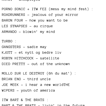
PORNO SONIC + ITW FEZ (mess my mind fest) :
ROADRUNNERS - jealous of your mirror
BARON FOUR - how you want to be
LES SYNAPSES - au cirque
ARMANDO - blowin’ my mind
TURBO :
GANGSTERS - sadie may
KJOTT - et nytt og bedre liv
ROBYN HITCHCOCK - satellite
DIED PRETTY - out of the unknown
MOLLO SUR LE DESTROY (6h du mat’) :
BRIAN ENO - third uncle
JOE MEEK - i hear a new worldTHE
WIPERS - youth of america
ITW BART & THE BRATS :
BART & THE BRATS - livin’ in the future