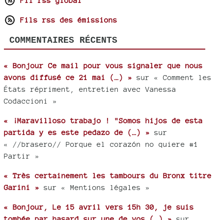
Fil rss global
Fils rss des émissions
COMMENTAIRES RÉCENTS
« Bonjour Ce mail pour vous signaler que nous
avons diffusé ce 21 mai (…) »
sur « Comment les
États répriment, entretien avec Vanessa
Codaccioni »
« ¡Maravilloso trabajo ! "Somos hijos de esta
partida y es este pedazo de (…) »
sur
« //brasero// Porque el corazón no quiere #1
Partir »
« Très certainement les tambours du Bronx titre
Garini »
sur « Mentions légales »
« Bonjour, Le 15 avril vers 15h 30, je suis
tombée par hasard sur une de vos (…) »
sur