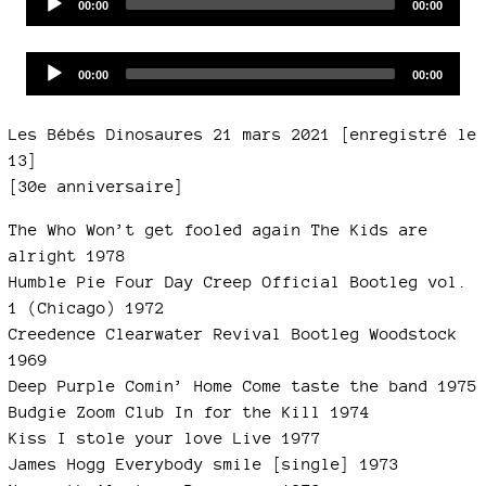
Current
Total
00:00
00:00
time
duration
Player
Audio
Current
Total
00:00
00:00
time
duration
Player
Les Bébés Dinosaures 21 mars 2021 [enregistré le
13]
[30e anniversaire]
The Who Won’t get fooled again The Kids are
alright 1978
Humble Pie Four Day Creep Official Bootleg vol.
1 (Chicago) 1972
Creedence Clearwater Revival Bootleg Woodstock
1969
Deep Purple Comin’ Home Come taste the band 1975
Budgie Zoom Club In for the Kill 1974
Kiss I stole your love Live 1977
James Hogg Everybody smile [single] 1973