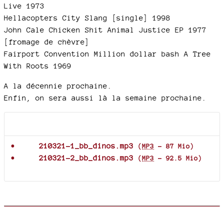
Live 1973
Hellacopters City Slang [single] 1998
John Cale Chicken Shit Animal Justice EP 1977
[fromage de chèvre]
Fairport Convention Million dollar bash A Tree
With Roots 1969
A la décennie prochaine.
Enfin, on sera aussi là la semaine prochaine.
Documents joints
210321-1_bb_dinos.mp3
(
MP3
-
87 Mio
)
210321-2_bb_dinos.mp3
(
MP3
-
92.5 Mio
)