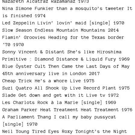
Nazareth Alcatraz Razamanaz 1973
Nina Simone Funkier than a mosquito’s tweeter It
is finished 1974
Led Zeppelin Livin’ lovin’ maid [single] 1970
Slow Season Endless Mountain Mountains 2014
Flamin’ Groovies Heading for the Texas border
‘70 1970
Sonny Vincent & Distant She’s like Hiroshima
Primitive : Diamond Distance & Liquid Fury 1969
Blue Öyster Cult Then Came the Last Days of May
45th anniversary live in London 2017
Cheap Trick He’s a whore Live 1975
Suzi Quatro All Shook Up Live Record Plant 1975
Slade Get down and get with it Live tv 1972
Les Charlots Rock à la Marie [single] 1969
Graham Parker Heat Treatment Heat Treatment 1976
A Parliament Thang I call my baby pussycat
[single] 1970
Neil Young Tired Eyes Roxy Tonight’s the Night