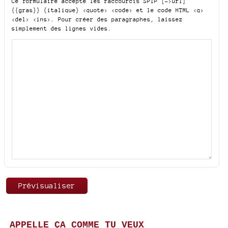
Ce formulaire accepte les raccourcis SPIP
[->url]
{{gras}} {italique} <quote> <code>
et le code HTML
<q>
<del> <ins>
. Pour créer des paragraphes, laissez
simplement des lignes vides.
APPELLE ÇA COMME TU VEUX