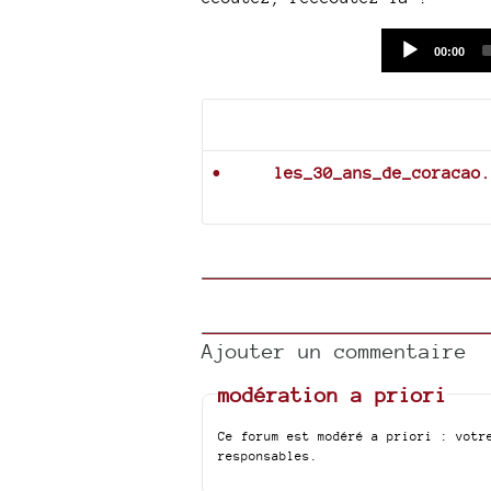
Current
00:00
time
Documents joints
les_30_ans_de_coracao.
Ajouter un commentaire
modération a priori
Ce forum est modéré a priori : votr
responsables.