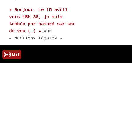
« Bonjour, Le 15 avril
vers 15h 30, je suis
tombée par hasard sur une
de vos (…) »
sur
« Mentions légales »
« J’apprends le décès de
Majid. toutes mes
condoléances à tous, sa
femme et (…) »
sur
« Hommage au poète
Abdelmadjid Kaouah »
rmations
ns légales
u site