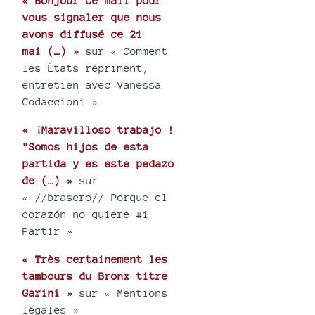
« Bonjour Ce mail pour
vous signaler que nous
avons diffusé ce 21
mai (…) »
sur « Comment
les États répriment,
entretien avec Vanessa
Codaccioni »
« ¡Maravilloso trabajo !
"Somos hijos de esta
partida y es este pedazo
de (…) »
sur
« //brasero// Porque el
corazón no quiere #1
Partir »
« Très certainement les
tambours du Bronx titre
Garini »
sur « Mentions
légales »