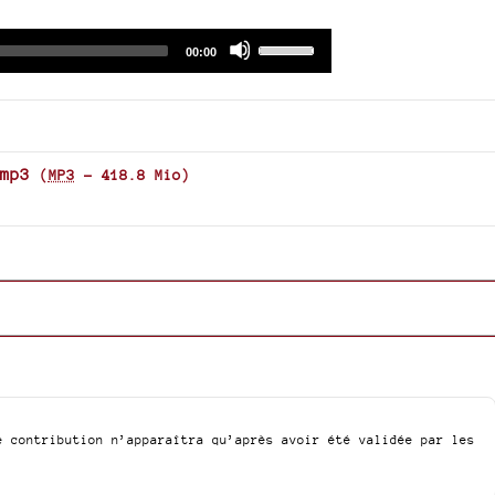
Audio
Use
Total
00:00
duration
Player
Up/Down
Arrow
keys
to
increase
mp3
(
MP3
-
418.8 Mio
)
or
decrease
volume.
e contribution n’apparaîtra qu’après avoir été validée par les