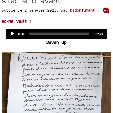
siècle d’avant
publié le 2 janvier 2021
,
par
bidonfumant
/
BONNE ANNÉE !
Audio
Current
Total
00:00
1:02:26
time
duration
Player
Seven up