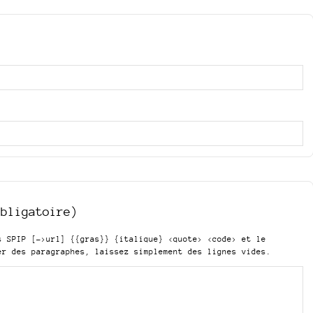
obligatoire)
is SPIP
[->url] {{gras}} {italique} <quote> <code>
et le
er des paragraphes, laissez simplement des lignes vides.