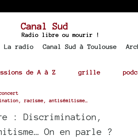
Canal Sud
Radio libre ou mourir !
La radio
Canal Sud à Toulouse
Arc
issions de A à Z
grille
podc
concert
ination, racisme, antisémitisme…
re : Discrimination,
mitisme… On en parle ?