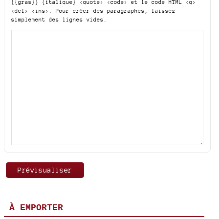
{{gras}} {italique} <quote> <code>
et le code HTML
<q>
<del> <ins>
. Pour créer des paragraphes, laissez
simplement des lignes vides.
À EMPORTER