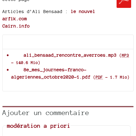
Articles d’Ali Bensaad :
le nouvel
arfik.com
Cairn.info
Documents joints
ali_bensaad_rencontre_averroes.mp3
(
MP3
-
140.6 Mio
)
8e_mes_journees-franco-
algeriennes_octobre2020-1.pdf
(
PDF
-
1.7 Mio
)
Ajouter un commentaire
modération a priori