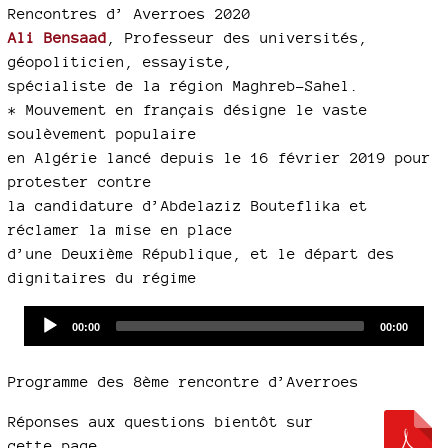
Rencontres d’ Averroes 2020
Ali Bensaad
, Professeur des universités,
géopoliticien, essayiste,
spécialiste de la région Maghreb-Sahel.
* Mouvement en français désigne le vaste
soulèvement populaire
en Algérie lancé depuis le 16 février 2019 pour
protester contre
la candidature d’Abdelaziz Bouteflika et
réclamer la mise en place
d’une Deuxième République, et le départ des
dignitaires du régime
Audio
Current
Total
00:00
00:00
time
duration
Player
Programme des 8ème rencontre d’Averroes
Réponses aux questions bientôt sur
cette page