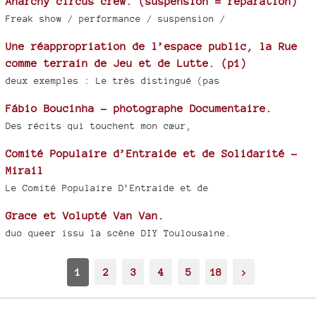
Anarchy circus crew. (suspension = réparation)
Freak show / performance / suspension /
Une réappropriation de l’espace public, la Rue
comme terrain de Jeu et de Lutte. (p1)
deux exemples : Le très distingué (pas
Fábio Boucinha - photographe Documentaire.
Des récits qui touchent mon cœur,
Comité Populaire d’Entraide et de Solidarité -
Mirail
Le Comité Populaire D’Entraide et de
Grace et Volupté Van Van.
duo queer issu la scène DIY Toulousaine.
1
2
3
4
5
18
>