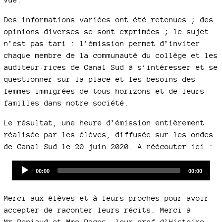
Des informations variées ont été retenues ; des
opinions diverses se sont exprimées ; le sujet
n’est pas tari : l’émission permet d’inviter
chaque membre de la communauté du collège et les
auditeur·rices de Canal Sud à s’intéresser et se
questionner sur la place et les besoins des
femmes immigrées de tous horizons et de leurs
familles dans notre société.
Le résultat, une heure d’émission entièrement
réalisée par les élèves, diffusée sur les ondes
de Canal Sud le 20 juin 2020. A réécouter ici :
Audio
Current
Total
00:00
00:00
time
duration
Player
Merci aux élèves et à leurs proches pour avoir
accepter de raconter leurs récits. Merci à
Mr Deniaud et Mme Pages, leur prof d’Histoire