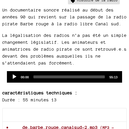
histoire de la radio
Un documentaire sonore réalisé au début des
années 90 qui revient sur la passage de la radio
pirate Barbe rouge à la radio libre Canal sud.
La légalisation des radios n’a pas été un simple
changement législatif. Les animateurs et
animatrices de radio pirate ce sont retrouvé.e.s
devant des problèmes auxquelles ils ne
s’attendaient pas forcément.
Audio
Current
Total
00:00
55:13
time
duration
Player
caractéristiques techniques :
Durée : 55 minutes 13
Documents joints
de_barbe_rouge_canalsud-2.mp3
(
MP3
-