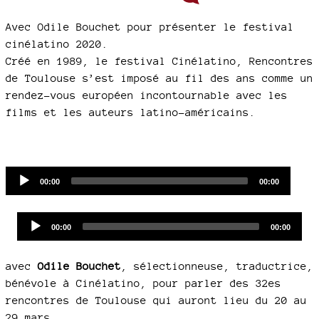
Avec Odile Bouchet pour présenter le festival
cinélatino 2020.
Créé en 1989, le festival Cinélatino, Rencontres
de Toulouse s’est imposé au fil des ans comme un
rendez-vous européen incontournable avec les
films et les auteurs latino-américains.
Audio
Current
Total
00:00
00:00
time
duration
Player
Audio
Current
Total
00:00
00:00
time
duration
Player
avec
Odile Bouchet
, sélectionneuse, traductrice,
bénévole à Cinélatino, pour parler des 32es
rencontres de Toulouse qui auront lieu du 20 au
29 mars.