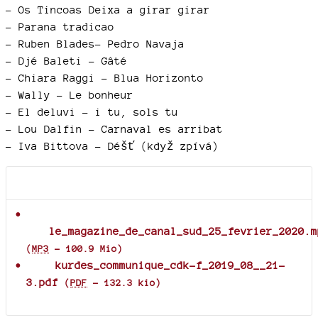
–
Os Tincoas Deixa a girar girar
–
Parana tradicao
–
Ruben Blades- Pedro Navaja
–
Djé Baleti - Gâté
–
Chiara Raggi - Blua Horizonto
–
Wally - Le bonheur
–
El deluvi - i tu, sols tu
–
Lou Dalfin - Carnaval es arribat
–
Iva Bittova - Déšť (když zpívá)
Documents joints
le_magazine_de_canal_sud_25_fevrier_2020.m
(
MP3
-
100.9 Mio
)
kurdes_communique_cdk-f_2019_08__21-
3.pdf
(
PDF
-
132.3 kio
)