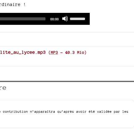
rdinaire !
Audio
Use
Total
00:00
duration
Player
Up/Down
Arrow
keys
to
increase
lite_au_lycee.mp3
(
MP3
-
40.3 Mio
)
or
decrease
volume.
re
e contribution n’apparaîtra qu’après avoir été validée par les