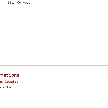
fier de vous
rmations
ns légales
u site