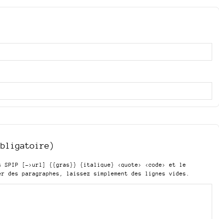
obligatoire)
is SPIP
[->url] {{gras}} {italique} <quote> <code>
et le
er des paragraphes, laissez simplement des lignes vides.