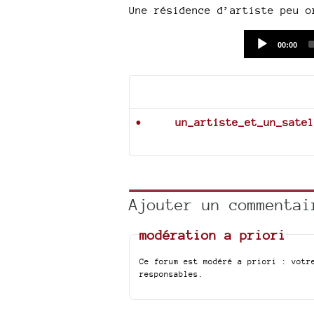
Une résidence d’artiste peu o
Current
00:00
time
Documents joints
un_artiste_et_un_satel
Ajouter un commentai
modération a priori
Ce forum est modéré a priori : votr
responsables.