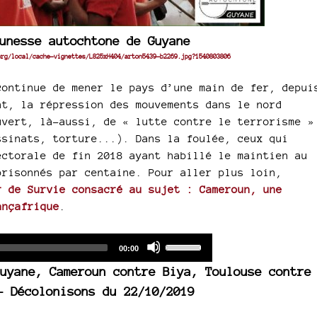
unesse autochtone de Guyane
org/local/cache-vignettes/L825xH404/arton5439-b2269.jpg?1540803806
continue de mener le pays d’une main de fer, depui
nt, la répression des mouvements dans le nord
uvert, là-aussi, de « lutte contre le terrorisme »
ssinats, torture...). Dans la foulée, ceux qui
ectorale de fin 2018 ayant habillé le maintien au
prisonnés par centaine. Pour aller plus loin,
r de Survie consacré au sujet : Cameroun, une
ançafrique
.
Audio
Use
Total
00:00
duration
Player
Up/Down
uyane, Cameroun contre Biya, Toulouse contre
Arrow
- Décolonisons du 22/10/2019
keys
to