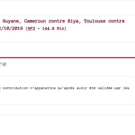
increase
or
decrease
 Guyane, Cameroun contre Biya, Toulouse contre
volume.
2/10/2019
(
MP3
-
144.8 Mio
)
re
e contribution n’apparaîtra qu’après avoir été validée par les