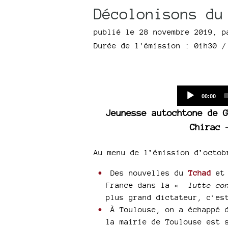
Décolonisons du
publié le 28 novembre 2019
,
p
Durée de l'émission : 01h30
Current
00:00
time
Jeunesse autochtone de G
Chirac 
Au menu de l’émission d’octob
Des nouvelles du
Tchad
et 
France dans la «
lutte co
plus grand dictateur, c’es
À Toulouse, on a échappé d
la mairie de Toulouse est 