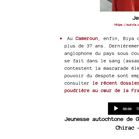
Je
https://survie.
Au
Cameroun
, enfin, Biya 
plus de 37 ans. Dernièreme
anglophone du pays sous co
se fait dans le sang (assa
contestent la mascarade él
pouvoir du despote sont em
consulter
le récent dossie
poudrière au cœur de la Fr
Current
00:00
time
Jeunesse autochtone de G
Chirac 