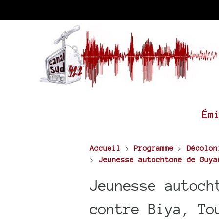
Ém
Accueil
>
Programme
>
Décolon
>
Jeunesse autochtone de Guya
Jeunesse autoch
contre Biya, To