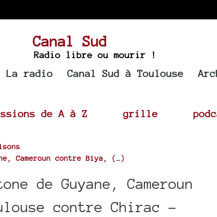
Canal Sud
Radio libre ou mourir !
La radio
Canal Sud à Toulouse
Arc
issions de A à Z
grille
podc
isons
ne, Cameroun contre Biya, (…)
tone de Guyane, Cameroun
ulouse contre Chirac -