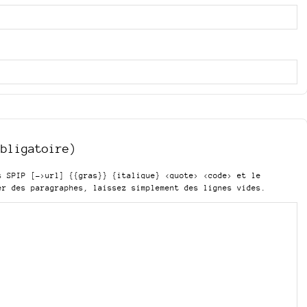
obligatoire)
is SPIP
[->url] {{gras}} {italique} <quote> <code>
et le
er des paragraphes, laissez simplement des lignes vides.