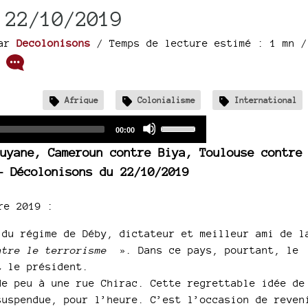
 22/10/2019
ar
Decolonisons
/ Temps de lecture estimé : 1 mn
/
/
Afrique
Colonialisme
International
Audio
Use
Total
00:00
duration
Player
Up/Down
uyane, Cameroun contre Biya, Toulouse contre
Arrow
- Décolonisons du 22/10/2019
keys
to
increase
re 2019 :
or
du régime de Déby, dictateur et meilleur ami de l
decrease
ntre le terrorisme
». Dans ce pays, pourtant, le
volume.
t le président.
e peu à une rue Chirac. Cette regrettable idée de
suspendue, pour l’heure. C’est l’occasion de reven