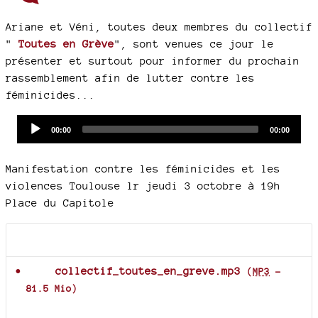
Ariane et Véni, toutes deux membres du collectif
"
Toutes en Grève
", sont venues ce jour le
présenter et surtout pour informer du prochain
rassemblement afin de lutter contre les
féminicides...
Audio
Current
Total
00:00
00:00
time
duration
Player
Manifestation contre les féminicides et les
violences Toulouse lr jeudi 3 octobre à 19h
Place du Capitole
Documents joints
collectif_toutes_en_greve.mp3
(
MP3
-
81.5 Mio
)