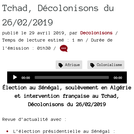
Tchad, Décolonisons du
26/02/2019
publié le 29 avril 2019
,
par
Decolonisons
/
Temps de lecture estimé : 1 mn
/ Durée de
l'émission : 01h30
/
Afrique
Colonialisme
Audio
Current
Total
00:00
00:00
time
duration
Player
Élection au Sénégal, soulèvement en Algérie
et intervention française au Tchad,
Décolonisons du 26/02/2019
Revue d’actualité avec :
L’élection présidentielle au Sénégal :