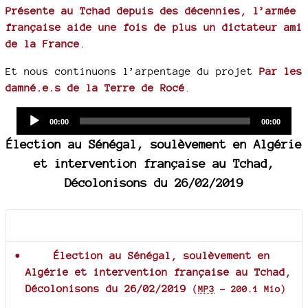
Présente au Tchad depuis des décennies, l’armée
française aide une fois de plus un dictateur ami
de la France
.
Et nous continuons l’arpentage du projet
Par les
damné.e.s de la Terre de Rocé
.
Audio
Current
Total
00:00
00:00
time
duration
Player
Élection au Sénégal, soulèvement en Algérie
et intervention française au Tchad,
Décolonisons du 26/02/2019
Documents joints
Élection au Sénégal, soulèvement en
Algérie et intervention française au Tchad,
Décolonisons du 26/02/2019
(
MP3
-
200.1 Mio
)