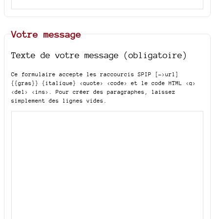
Votre message
Texte de votre message (obligatoire)
Ce formulaire accepte les raccourcis SPIP
[->url]
{{gras}} {italique} <quote> <code>
et le code HTML
<q>
<del> <ins>
. Pour créer des paragraphes, laissez
simplement des lignes vides.