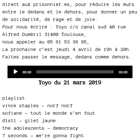
direct aux prisonnier.es, pour réduire les murs
entre le dedans et le dehors, pour donner un peu
de solidarité, de rage et de joie.
Pour nous écrire : Yoyo c/o canal sud 40 rue
Alfred Duméril 31400 Toulouse,
nous appeler au 05 61 53 36 95,
La prochaine c’est jeudi 4 avril de 19h à 20h.
Faites passer le message, dedans comme dehors.
Audio
Current
Total
00:00
00:00
time
duration
Player
Yoyo du 21 mars 2019
playlist
vince staples - norf norf
sofiane - tout le monde s’en fout
d1st1 - gilet jaune
the adolescents - democracy
7 seconds - we’re gonna fight