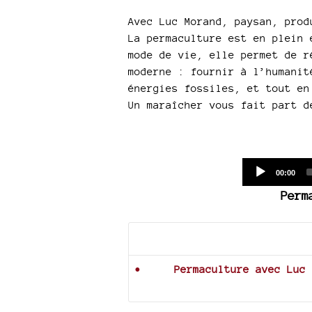
Avec Luc Morand, paysan, prod
La permaculture est en plein 
mode de vie, elle permet de r
moderne : fournir à l’humanit
énergies fossiles, et tout en
Un maraîcher vous fait part d
Current
00:00
time
Perm
Documents joints
Permaculture avec Luc 