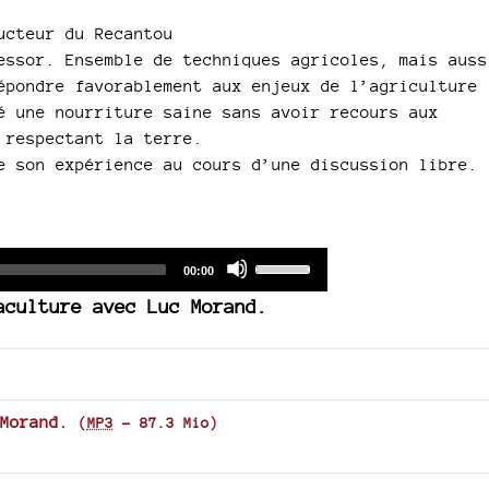
ucteur du Recantou
essor. Ensemble de techniques agricoles, mais auss
épondre favorablement aux enjeux de l’agriculture
é une nourriture saine sans avoir recours aux
 respectant la terre.
e son expérience au cours d’une discussion libre.
Audio
Use
Total
00:00
duration
Player
Up/Down
aculture avec Luc Morand.
Arrow
keys
to
increase
or
Morand.
(
MP3
-
87.3 Mio
)
decrease
volume.