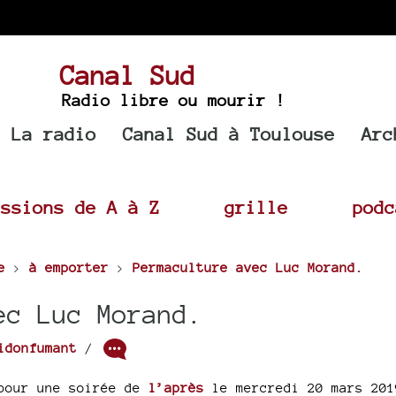
Canal Sud
Radio libre ou mourir !
La radio
Canal Sud à Toulouse
Arc
issions de A à Z
grille
podc
e
>
à emporter
>
Permaculture avec Luc Morand.
ec Luc Morand.
idonfumant
/
 pour une soirée de
l’après
le mercredi 20 mars 201