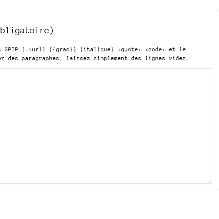
obligatoire)
is SPIP
[->url] {{gras}} {italique} <quote> <code>
et le
er des paragraphes, laissez simplement des lignes vides.