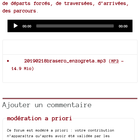
de départs forcés, de traversées, d’arrivées,
des parcours
.
Audio
Current
Total
00:00
00:00
time
duration
Player
Documents joints
20190218brasero_enzogreta.mp3
(
MP3
-
14.9 Mio
)
Ajouter un commentaire
modération a priori
Ce forum est modéré a priori : votre contribution
n’apparaîtra qu’après avoir été validée par les