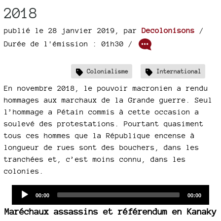
2018
publié le 28 janvier 2019
,
par
Decolonisons
/
Durée de l'émission : 01h30
/
Colonialisme
International
En novembre 2018, le pouvoir macronien a rendu
hommages aux marchaux de la Grande guerre. Seul
l’hommage a Pétain commis à cette occasion a
soulevé des protestations. Pourtant quasiment
tous ces hommes que la République encense à
longueur de rues sont des bouchers, dans les
tranchées et, c’est moins connu, dans les
colonies.
Audio
Current
Total
00:00
00:00
time
duration
Player
Maréchaux assassins et référendum en Kanaky