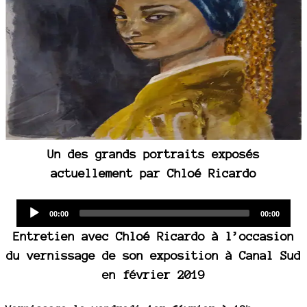
Un des grands portraits exposés
actuellement par Chloé Ricardo
Audio
Current
Total
00:00
00:00
time
duration
Player
Entretien avec Chloé Ricardo à l’occasion
du vernissage de son exposition à Canal Sud
en février 2019