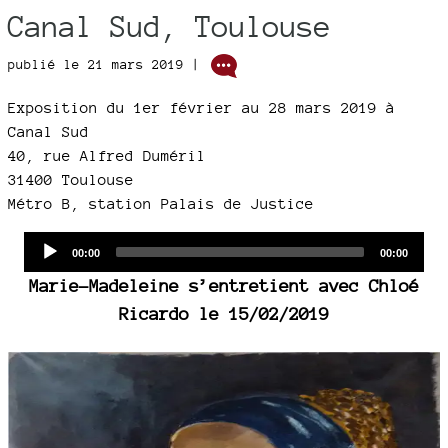
Canal Sud, Toulouse
publié le 21 mars 2019 |
Exposition du 1er février au 28 mars 2019 à
Canal Sud
40, rue Alfred Duméril
31400 Toulouse
Métro B, station Palais de Justice
Audio
Current
Total
00:00
00:00
time
duration
Player
Marie-Madeleine s’entretient avec Chloé
Ricardo le 15/02/2019