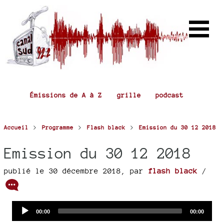
Émissions de A à Z
grille
podcast
>
>
>
Accueil
Programme
Flash black
Emission du 30 12 2018
Emission du 30 12 2018
publié le 30 décembre 2018
,
par
flash black
/
Audio
Current
Total
00:00
00:00
time
duration
Player