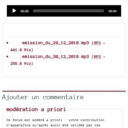
Audio
Current
Total
00:00
00:00
time
duration
Player
Documents joints
emission_du_29_12_2018.mp3
(
MP3
-
441.8 Mio
)
emission_du_30_12_2018.mp3
(
MP3
-
255.8 Mio
)
Ajouter un commentaire
modération a priori
Ce forum est modéré a priori : votre contribution
n’apparaîtra qu’après avoir été validée par les