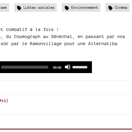
isme
Luttes sociales
Environnement
Cinéma
t combatif à la fois !
, du Cosmograph au Sénéchal, en passant par nos
 sûr par le Ramonvillage pour une Alternatiba
Audio
Use
Total
00:00
duration
Player
Up/Down
Arrow
keys
to
increase
Mio
)
or
decrease
volume.