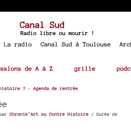
Canal Sud
Radio libre ou mourir !
La radio
Canal Sud à Toulouse
Arc
issions de A à Z
grille
podc
histoire ?
>
Agenda de rentrée
ée
par
Chronik’Art ou Contre Histoire
/ Durée de