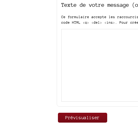
Texte de votre message (
Ce formulaire accepte les raccourc
code HTML
<q> <del> <ins>
. Pour cré