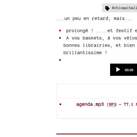
Anticapital
...un peu en retard, mais...
prolongé ! ....et festif e
A vos baskets, à vos vélos
bonnes librairies, et bien
brillantissime !
Current
00:00
time
Documents joints
agenda.mp3
(
MP3
-
77.1 