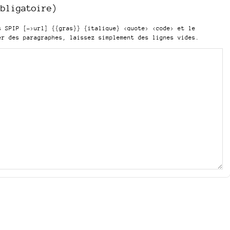
obligatoire)
is SPIP
[->url] {{gras}} {italique} <quote> <code>
et le
er des paragraphes, laissez simplement des lignes vides.