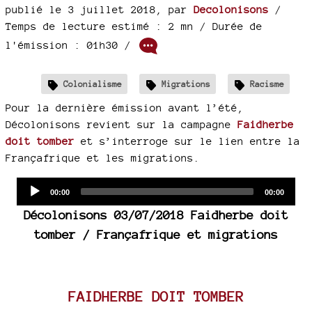
publié le 3 juillet 2018
,
par
Decolonisons
/
Temps de lecture estimé : 2 mn
/ Durée de
l'émission : 01h30
/
Colonialisme
Migrations
Racisme
Pour la dernière émission avant l’été,
Décolonisons revient sur la campagne
Faidherbe
doit tomber
et s’interroge sur le lien entre la
Françafrique et les migrations.
Audio
Current
Total
00:00
00:00
time
duration
Player
Décolonisons 03/07/2018 Faidherbe doit
tomber / Françafrique et migrations
FAIDHERBE DOIT TOMBER