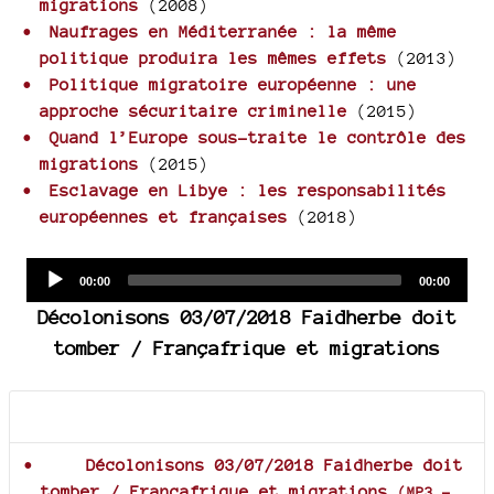
migrations
(2008)
Naufrages en Méditerranée : la même
politique produira les mêmes effets
(2013)
Politique migratoire européenne : une
approche sécuritaire criminelle
(2015)
Quand l’Europe sous-traite le contrôle des
migrations
(2015)
Esclavage en Libye : les responsabilités
européennes et françaises
(2018)
Audio
Current
Total
00:00
00:00
time
duration
Player
Décolonisons 03/07/2018 Faidherbe doit
tomber / Françafrique et migrations
Documents joints
Décolonisons 03/07/2018 Faidherbe doit
tomber / Françafrique et migrations
(
MP3
-