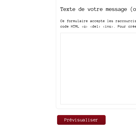
Texte de votre message (
Ce formulaire accepte les raccourc
code HTML
<q> <del> <ins>
. Pour cré