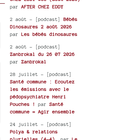
par
AFTER CHEZ EDDY
2 août
- [podcast]
Bébés
Dinosaures 2 août 2026
par
Les bébés dinosaures
2 août
- [podcast]
Zanbrokal du 26 07 2026
par
Zanbrokal
28 juillet
- [podcast]
Santé commune : Ecoutez
les émissions avec le
pédopsychiatre Henri
Pouches !
par
Santé
commune = Agir ensemble
24 juillet
- [podcast]
Polya & relations
plurielles (4-4).
par
Le