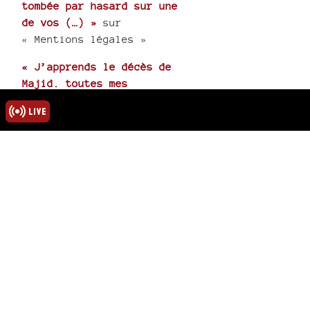
tombée par hasard sur une
de vos (…) »
sur
« Mentions légales »
« J’apprends le décès de
Majid. toutes mes
condoléances à tous, sa
femme et (…) »
sur
« Hommage au poète
Abdelmadjid Kaouah »
rmations
ns légales
u site