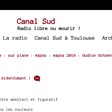
Canal Sud
Radio libre ou mourir !
La radio
Canal Sud à Toulouse
Arc
e
>
sur place
>
expos
>
expos 2018
>
Gudrun Schzen
r
bidonfumant
|
ntre abstrait et figuratif
ns les couleurs