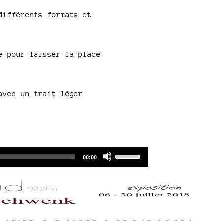
différents formats et
e pour laisser la place
avec un trait léger
Audio
Use
Total
00:00
duration
Player
Up/Down
Arrow
keys
to
increase