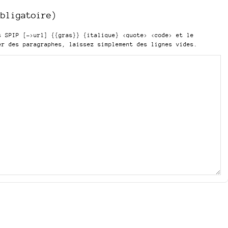
obligatoire)
is SPIP
[->url] {{gras}} {italique} <quote> <code>
et le
er des paragraphes, laissez simplement des lignes vides.