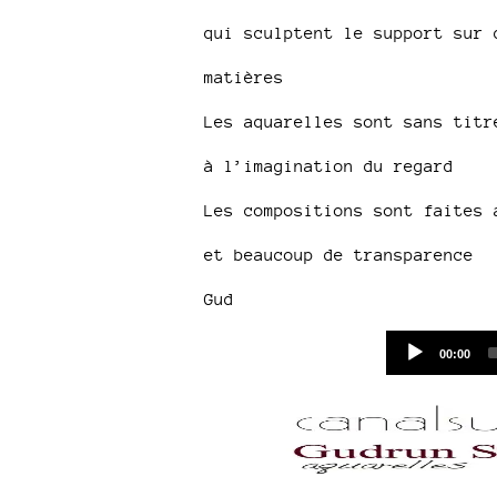
qui sculptent le support sur 
matières
Les aquarelles sont sans titr
à l’imagination du regard
Les compositions sont faites 
et beaucoup de transparence
Gud
Current
00:00
time