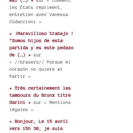
mai (…) »
sur « Comment
les États répriment,
entretien avec Vanessa
Codaccioni »
« ¡Maravilloso trabajo !
"Somos hijos de esta
partida y es este pedazo
de (…) »
sur
« //brasero// Porque el
corazón no quiere #1
Partir »
« Très certainement les
tambours du Bronx titre
Garini »
sur « Mentions
légales »
« Bonjour, Le 15 avril
vers 15h 30, je suis