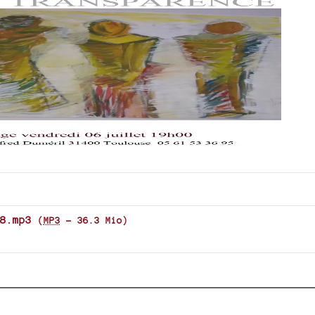
or
decrease
volume.
8.mp3
(
MP3
-
36.3 Mio
)