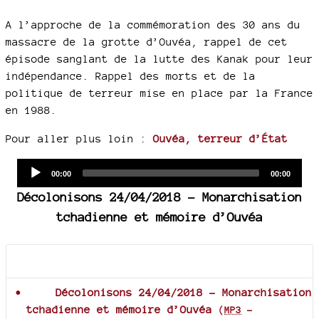
A l’approche de la commémoration des 30 ans du
massacre de la grotte d’Ouvéa, rappel de cet
épisode sanglant de la lutte des Kanak pour leur
indépendance. Rappel des morts et de la
politique de terreur mise en place par la France
en 1988.
Pour aller plus loin :
Ouvéa, terreur d’État
Audio
Current
Total
00:00
00:00
time
duration
Player
Décolonisons 24/04/2018 - Monarchisation
tchadienne et mémoire d’Ouvéa
Documents joints
Décolonisons 24/04/2018 - Monarchisation
tchadienne et mémoire d’Ouvéa
(
MP3
-