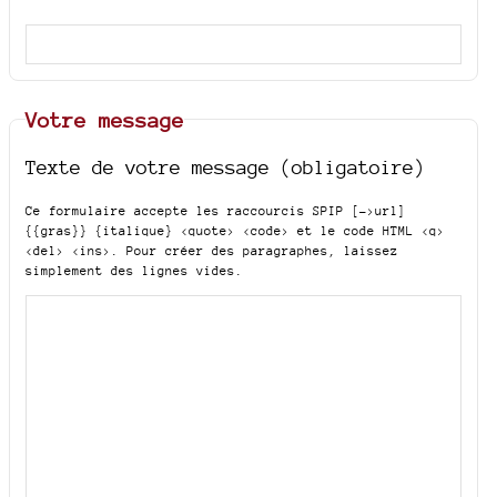
Votre message
Texte de votre message (obligatoire)
Ce formulaire accepte les raccourcis SPIP
[->url]
{{gras}} {italique} <quote> <code>
et le code HTML
<q>
<del> <ins>
. Pour créer des paragraphes, laissez
simplement des lignes vides.