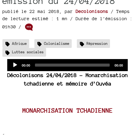
émission du 24/04/2018
publié le 22 mai 2018
,
par
Decolonisons
/ Temps
de lecture estimé : 1 mn
/ Durée de l'émission :
01h30
/
Afrique
Colonialisme
Répression
Luttes sociales
Audio
Current
Total
00:00
00:00
time
duration
Player
Décolonisons 24/04/2018 - Monarchisation
tchadienne et mémoire d’Ouvéa
MONARCHISATION TCHADIENNE