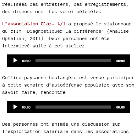
réalisées des entretiens, des enregistrements,
des discussions. Les voici pêlemêles.
L’association Clar- t/i
a proposé le visionnage
du film "Diagnostiquer la différence" (Analise
Ophelian, 2011). Deux personnes ont été
interwievé suite à cet atelier.
Audio
Current
Total
00:00
00:00
time
duration
Player
Colline paysanne boulangère est venue participer
à cette semaine d’autodéfense populaire avec son
savoir faire, rencontre.
Audio
Current
Total
00:00
00:00
time
duration
Player
Des personnes ont animés une discussion sur
l’exploitation salariale dans les associations,