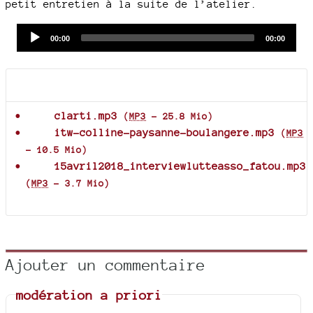
petit entretien à la suite de l’atelier.
Audio
Current
Total
00:00
00:00
time
duration
Player
Documents joints
clarti.mp3
(
MP3
-
25.8 Mio
)
itw-colline-paysanne-boulangere.mp3
(
MP3
-
10.5 Mio
)
15avril2018_interviewlutteasso_fatou.mp3
(
MP3
-
3.7 Mio
)
Ajouter un commentaire
modération a priori