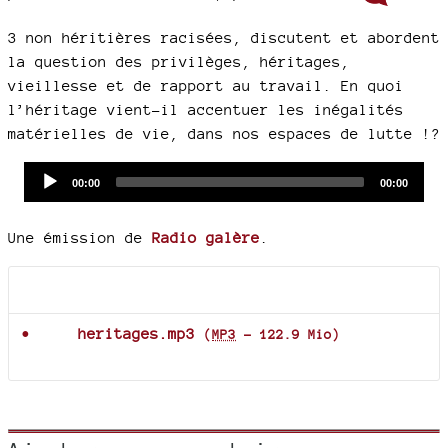
3 non héritières racisées, discutent et abordent
la question des privilèges, héritages,
vieillesse et de rapport au travail. En quoi
l’héritage vient-il accentuer les inégalités
matérielles de vie, dans nos espaces de lutte !?
Audio
Current
Total
00:00
00:00
time
duration
Player
Une émission de
Radio galère
.
Documents joints
heritages.mp3
(
MP3
-
122.9 Mio
)