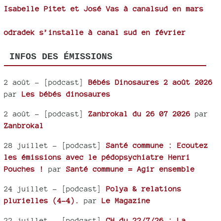
Isabelle Pitet et José Vas à canalsud en mars
odradek s’installe à canal sud en février
INFOS DES ÉMISSIONS
2 août
- [podcast]
Bébés Dinosaures 2 août 2026
par
Les bébés dinosaures
2 août
- [podcast]
Zanbrokal du 26 07 2026
par
Zanbrokal
28 juillet
- [podcast]
Santé commune : Ecoutez
les émissions avec le pédopsychiatre Henri
Pouches !
par
Santé commune = Agir ensemble
24 juillet
- [podcast]
Polya & relations
plurielles (4-4).
par
Le Magazine
22 juillet
- [podcast]
CH du 22/7/26 : La