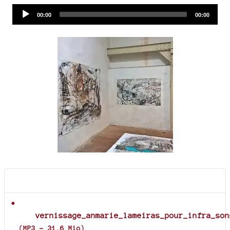
Audio
Current
Total
00:00
00:00
time
duration
Player
Documents joints
vernissage_anmarie_lameiras_pour_infra_son
(
MP3
-
31.6 Mio
)