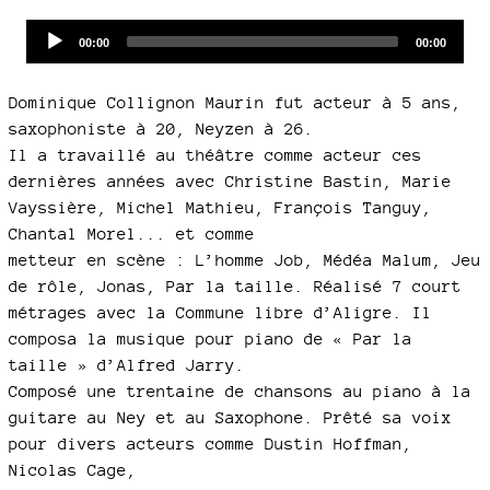
Audio
Current
Total
00:00
00:00
time
duration
Player
Dominique Collignon Maurin fut acteur à 5 ans,
saxophoniste à 20, Neyzen à 26.
Il a travaillé au théâtre comme acteur ces
dernières années avec Christine Bastin, Marie
Vayssière, Michel Mathieu, François Tanguy,
Chantal Morel... et comme
metteur en scène : L’homme Job, Médéa Malum, Jeu
de rôle, Jonas, Par la taille. Réalisé 7 court
métrages avec la Commune libre d’Aligre. Il
composa la musique pour piano de « Par la
taille » d’Alfred Jarry.
Composé une trentaine de chansons au piano à la
guitare au Ney et au Saxophone. Prêté sa voix
pour divers acteurs comme Dustin Hoffman,
Nicolas Cage,