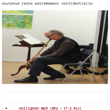
soutenue reste extrêmement confidentielle.
Documents joints
collignon.mp3
(
MP3
-
17.2 Mio
)