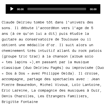
Audio
Current
Total
00:00
00:00
time
duration
Player
Claude Delrieu tombe tôt dans l’univers des
sons. Il débute l’accordéon vers l’age de 5
ans (à ce qu’on lui a dit) puis étudie la
guitare au conservatoire de Toulouse ou il
obtient une médaille d’or. Il suit alors un
cheminement très intuitif allant du rock patois
(groupe tric trac) à la chanson (album solo
« tes lapins »),en passant par la musique
classique (duo Delrieu Pagès) ou improvisée (Duo
« Dos à Dos » avec Philippe Gelda). Il croise,
accompagne, partage des spectacles avec : Jean
Pierre Beauredon, Michel Vivoux, Loïc Lantoine,
Eric Lareine, La compagnie des musiques à Ouir,
Denis Charolles, Les Etrangers Familiers,
Brigitte Fontaine