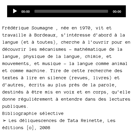
Audio
Current
Total
00:00
00:00
time
duration
Player
Frédérique Soumagne , née en 1970, vit et
travaille à Bordeaux, s’intéresse d’abord à la
langue (et à toutes), cherche à l’ouvrir pour en
découvrir les mécanismes – mathématique de la
langue, physique de la langue, chimie, et
mouvements, et musique – la langue comme animal
et comme machine. Tire de cette recherche des
textes à lire en silence (revues, livres) et
d’autres, écrits au plus près de la parole,
destinés à être mis en voix et en corps, qu’elle
donne régulièrement à entendre dans des lectures
publiques.
Bibliographie sélective
➢ Les déliquescences de Tata Reinette, Les
éditions [o], 2008