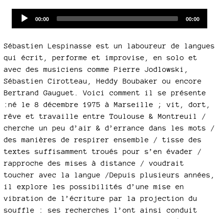
Audio
Current
Total
00:00
00:00
time
duration
Player
Sébastien Lespinasse est un laboureur de langues
qui écrit, performe et improvise, en solo et
avec des musiciens comme Pierre Jodlowski,
Sébastien Cirotteau, Heddy Boubaker ou encore
Bertrand Gauguet. Voici comment il se présente
:né le 8 décembre 1975 à Marseille ; vit, dort,
rêve et travaille entre Toulouse & Montreuil /
cherche un peu d’air & d’errance dans les mots /
des manières de respirer ensemble / tisse des
textes suffisamment troués pour s’en évader /
rapproche des mises à distance / voudrait
toucher avec la langue /Depuis plusieurs années,
il explore les possibilités d’une mise en
vibration de l’écriture par la projection du
souffle : ses recherches l’ont ainsi conduit