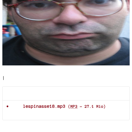
|
Documents joints
lespinasse18.mp3
(
MP3
-
27.1 Mio
)