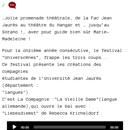
/
…Jolie promenade théâtrale, de la Fac Jean
Jaurès au théâtre du Hangar et … jusqu’au
Sorano !… avec pour guide bien sûr Marie-
Madeleine !
Pour la onzième année consécutive, le festival :
"Universcénes", frappe les trois coups...
Ce festival présente les créations des
compagnies
étudiantes de l’Université Jean Jaurès
(département :
"langues").
C’est La Compagnie :"La Vieille Dame"(langue
allemande),qui ouvre le bal avec :
"Liebesdiemst" de Rebecca Kricheldorf.
Audio
Current
Total
00:00
00:00