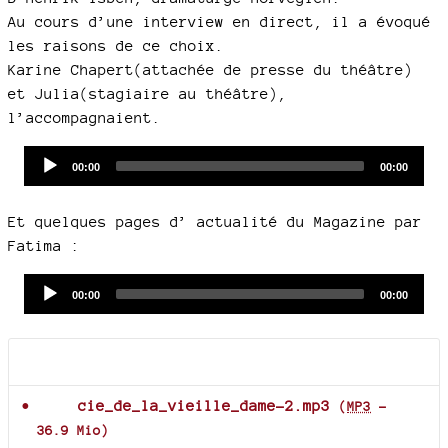
Au cours d’une interview en direct, il a évoqué
les raisons de ce choix.
Karine Chapert(attachée de presse du théâtre)
et Julia(stagiaire au théâtre),
l’accompagnaient.
Audio
Current
Total
00:00
00:00
time
duration
Player
Et quelques pages d’ actualité du Magazine par
Fatima :
Audio
Current
Total
00:00
00:00
time
duration
Player
Documents joints
cie_de_la_vieille_dame-2.mp3
(
MP3
-
36.9 Mio
)