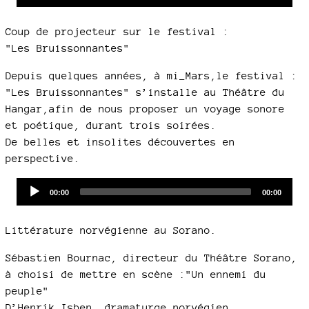
time
duration
Player
Coup de projecteur sur le festival :
"Les Bruissonnantes"
Depuis quelques années, à mi_Mars,le festival :
"Les Bruissonnantes" s’installe au Théâtre du
Hangar,afin de nous proposer un voyage sonore
et poétique, durant trois soirées.
De belles et insolites découvertes en
perspective.
Audio
Current
Total
00:00
00:00
time
duration
Player
Littérature norvégienne au Sorano.
Sébastien Bournac, directeur du Théâtre Sorano,
à choisi de mettre en scène :"Un ennemi du
peuple"
D’Henrik Isben, dramaturge norvégien.