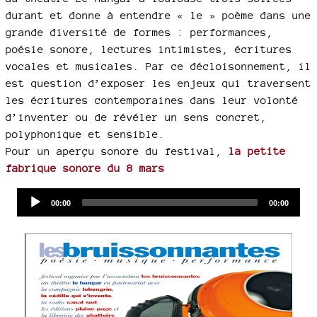
durant et donne à entendre « le » poème dans une
grande diversité de formes : performances,
poésie sonore, lectures intimistes, écritures
vocales et musicales. Par ce décloisonnement, il
est question d’exposer les enjeux qui traversent
les écritures contemporaines dans leur volonté
d’inventer ou de révéler un sens concret,
polyphonique et sensible.
Pour un aperçu sonore du festival,
la petite
fabrique sonore du 8 mars
Audio
Current
Total
00:00
00:00
time
duration
Player