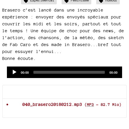
Expérimental
Féminisme
humour
Brasero c’est lancé dans une incroyable
expérience : envoyer des envoyés spéciaux pour
couvrir les midi et les soirs, partout et tout
le temps ! Une équipe de choc pour des news, de
l’action, des chansons, de la météo, des sketch
de Fab Caro et des made in Brasero...bref tout
pour essuyer l’ennui...
Bonne écoute.
Audio
Current
Total
00:00
00:00
time
duration
Player
Documents joints
040_brasero20180212.mp3
(
MP3
-
82.7 Mio
)