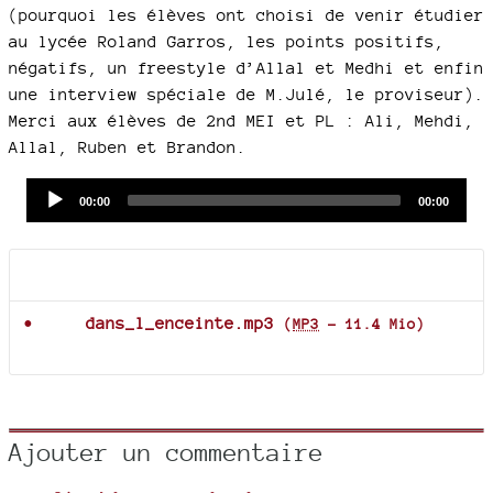
(pourquoi les élèves ont choisi de venir étudier
au lycée Roland Garros, les points positifs,
négatifs, un freestyle d’Allal et Medhi et enfin
une interview spéciale de M.Julé, le proviseur).
Merci aux élèves de 2nd MEI et PL : Ali, Mehdi,
Allal, Ruben et Brandon.
Audio
Current
Total
00:00
00:00
time
duration
Player
Documents joints
dans_l_enceinte.mp3
(
MP3
-
11.4 Mio
)
Ajouter un commentaire