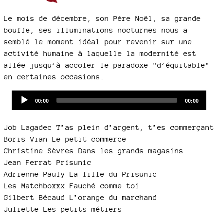
Le mois de décembre, son Père Noël, sa grande
bouffe, ses illuminations nocturnes nous a
semblé le moment idéal pour revenir sur une
activité humaine à laquelle la modernité est
allée jusqu’à accoler le paradoxe "d’équitable"
en certaines occasions.
Audio
Current
Total
00:00
00:00
time
duration
Player
Job Lagadec T’as plein d’argent, t’es commerçant
Boris Vian Le petit commerce
Christine Sèvres Dans les grands magasins
Jean Ferrat Prisunic
Adrienne Pauly La fille du Prisunic
Les Matchboxxx Fauché comme toi
Gilbert Bécaud L’orange du marchand
Juliette Les petits métiers