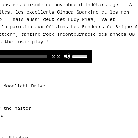
dans cet épisode de novembre d’Indétartrage... A
ités, les excellents Ginger Spanking et les non
oll. Mais aussi ceux des Lucy Piew, Eva et
 la parution aux éditions Les Fondeurs de Brique d
eteen", fanzine rock incontournable des années 80.
t the music play !
Audio
Use
Total
00:00
duration
Player
Up/Down
Arrow
keys
to
 Moonlight Drive
increase
or
decrease
r the Master
volume.
ce
e
nal Playboy