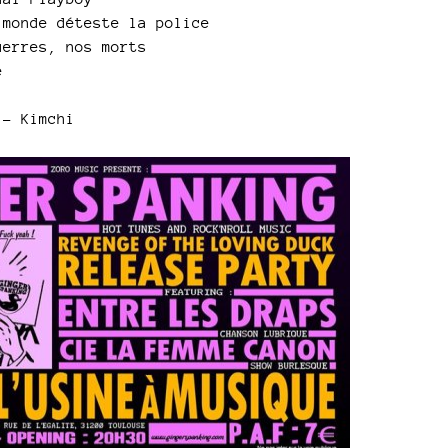
monde déteste la police
erres, nos morts
e
 - Kimchi