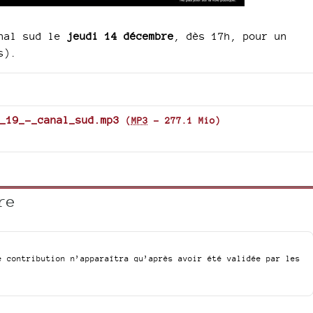
anal sud le
jeudi 14 décembre
, dès 17h, pour un
s).
_19_-_canal_sud.mp3
(
MP3
-
277.1 Mio
)
re
e contribution n’apparaîtra qu’après avoir été validée par les