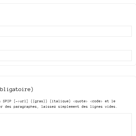
obligatoire)
is SPIP
[->url] {{gras}} {italique} <quote> <code>
et le
er des paragraphes, laissez simplement des lignes vides.