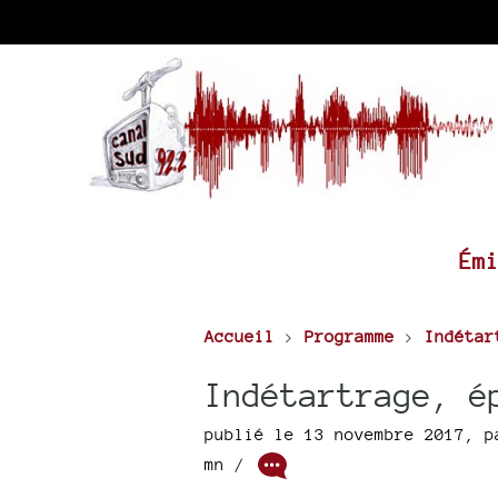
Ém
Accueil
>
Programme
>
Indétar
Indétartrage, é
publié le 13 novembre 2017
,
p
mn /