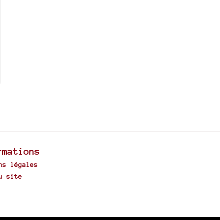
rmations
ns légales
u site