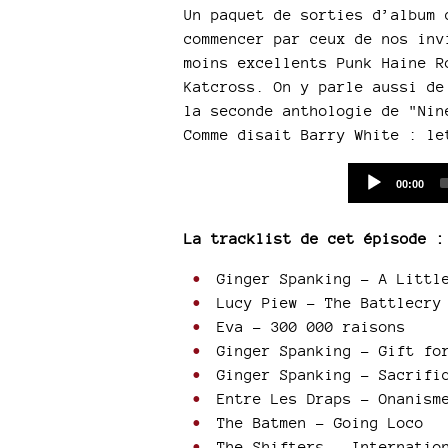
Un paquet de sorties d’album 
commencer par ceux de nos inv
moins excellents Punk Haine R
Katcross. On y parle aussi de
la seconde anthologie de "Nin
Comme disait Barry White : le
Current
00:00
time
La tracklist de cet épisode :
Ginger Spanking - A Little
Lucy Piew - The Battlecry
Eva - 300 000 raisons
Ginger Spanking - Gift fo
Ginger Spanking - Sacrifi
Entre Les Draps - Onanism
The Batmen - Going Loco
The Shifters - Internatio