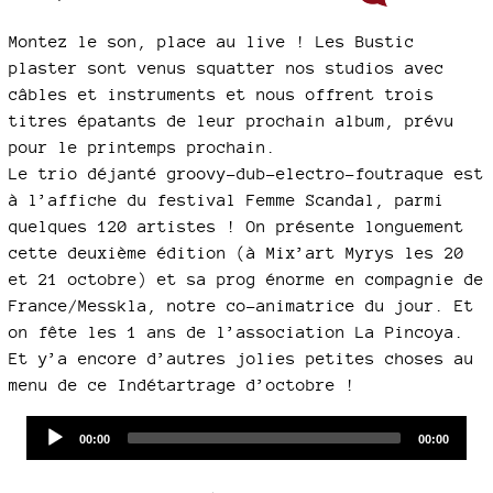
Montez le son, place au live ! Les Bustic
plaster sont venus squatter nos studios avec
câbles et instruments et nous offrent trois
titres épatants de leur prochain album, prévu
pour le printemps prochain.
Le trio déjanté groovy-dub-electro-foutraque est
à l’affiche du festival Femme Scandal, parmi
quelques 120 artistes ! On présente longuement
cette deuxième édition (à Mix’art Myrys les 20
et 21 octobre) et sa prog énorme en compagnie de
France/Messkla, notre co-animatrice du jour. Et
on fête les 1 ans de l’association La Pincoya.
Et y’a encore d’autres jolies petites choses au
menu de ce Indétartrage d’octobre !
Audio
Current
Total
00:00
00:00
time
duration
Player