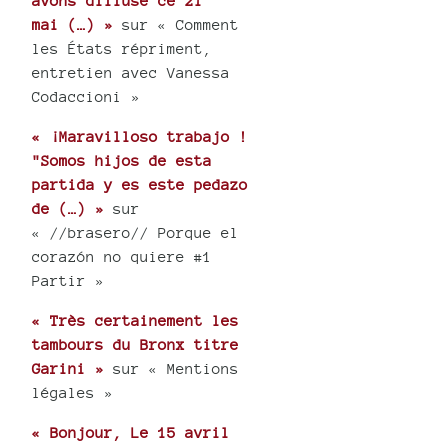
avons diffusé ce 21
mai (…) »
sur « Comment
les États répriment,
entretien avec Vanessa
Codaccioni »
« ¡Maravilloso trabajo !
"Somos hijos de esta
partida y es este pedazo
de (…) »
sur
« //brasero// Porque el
corazón no quiere #1
Partir »
« Très certainement les
tambours du Bronx titre
Garini »
sur « Mentions
légales »
« Bonjour, Le 15 avril