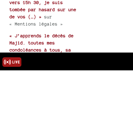
vers 15h 30, je suis
tombée par hasard sur une
de vos (…) »
sur
« Mentions légales »
« J’apprends le décès de
Majid. toutes mes
condoléances à tous, sa
femme et (…) »
sur
« Hommage au poète
Abdelmadjid Kaouah »
Mots-clés
00h30
interview vernissage
rmations
ns légales
u site