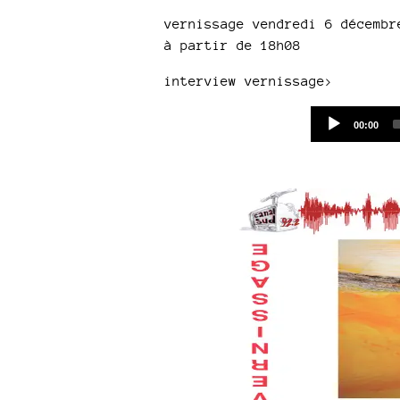
vernissage vendredi 6 décembr
à partir de 18h08
interview vernissage>
Current
00:00
time