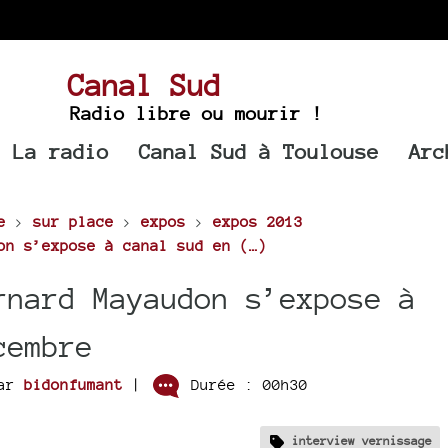
Canal Sud
Radio libre ou mourir !
La radio
Canal Sud à Toulouse
Arc
e
>
sur place
>
expos
>
expos 2013
on s’expose à canal sud en (…)
rnard Mayaudon s’expose à
cembre
ar
bidonfumant
|
Durée : 00h30
interview vernissage