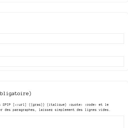
obligatoire)
is SPIP
[->url] {{gras}} {italique} <quote> <code>
et le
er des paragraphes, laissez simplement des lignes vides.