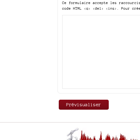
Ce formulaire accepte les raccourc
code HTML
<q> <del> <ins>
. Pour cré