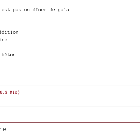
’est pas un dîner de gala
édition
ire
 béton
6.3 Mio
)
re