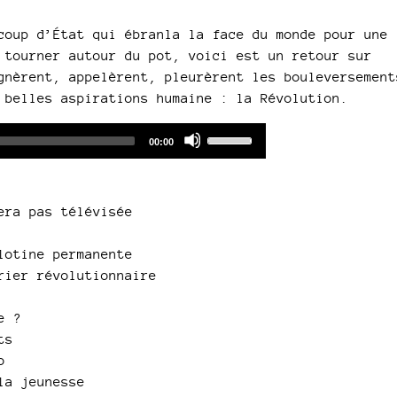
coup d’État qui ébranla la face du monde pour une
 tourner autour du pot, voici est un retour sur
gnèrent, appelèrent, pleurèrent les bouleversement
 belles aspirations humaine : la Révolution.
Audio
Use
Total
00:00
duration
Player
Up/Down
Arrow
keys
era pas télévisée
to
increase
lotine permanente
or
rier révolutionnaire
decrease
volume.
e ?
ts
o
la jeunesse