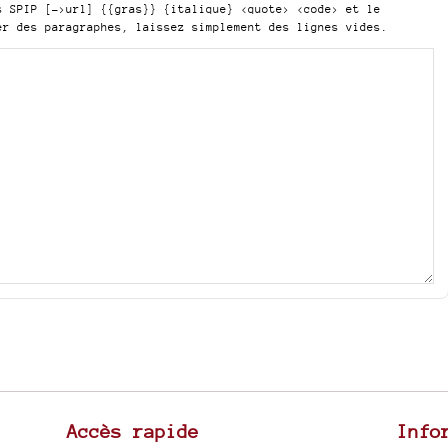
is SPIP
[->url] {{gras}} {italique} <quote> <code>
et le
er des paragraphes, laissez simplement des lignes vides.
Accès rapide
Info