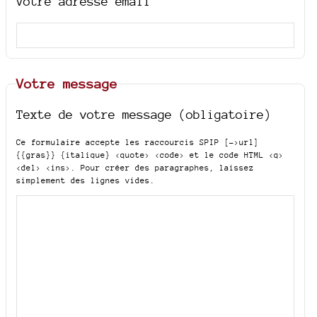
Votre adresse email
Votre message
Texte de votre message (obligatoire)
Ce formulaire accepte les raccourcis SPIP
[->url]
{{gras}} {italique} <quote> <code>
et le code HTML
<q>
<del> <ins>
. Pour créer des paragraphes, laissez
simplement des lignes vides.