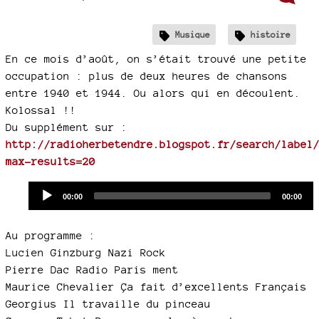
Musique
histoire
En ce mois d’août, on s’était trouvé une petite
occupation : plus de deux heures de chansons
entre 1940 et 1944. Ou alors qui en découlent.
Kolossal !!
Du supplément sur :
http://radioherbetendre.blogspot.fr/search/label
max-results=20
Audio
Current
Total
00:00
00:00
time
duration
Player
Au programme :
Lucien Ginzburg Nazi Rock
Pierre Dac Radio Paris ment
Maurice Chevalier Ça fait d’excellents Français
Georgius Il travaille du pinceau