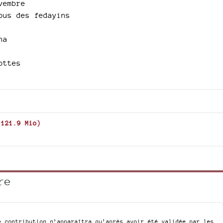
vembre
ous des fedayins
ha
ottes
-
121.9 Mio
)
re
e contribution n’apparaîtra qu’après avoir été validée par les