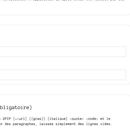
obligatoire)
is SPIP
[->url] {{gras}} {italique} <quote> <code>
et le
er des paragraphes, laissez simplement des lignes vides.