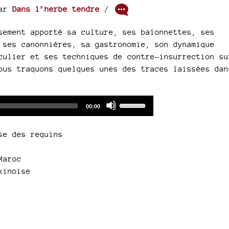
ar
Dans l’herbe tendre
/
sement apporté sa culture, ses baïonnettes, ses
 ses canonnières, sa gastronomie, son dynamique
culier et ses techniques de contre-insurrection su
ous traquons quelques unes des traces laissées dan
Audio
Use
Total
00:00
duration
Player
Up/Down
Arrow
se des requins
keys
to
Maroc
increase
kinoise
or
decrease
volume.