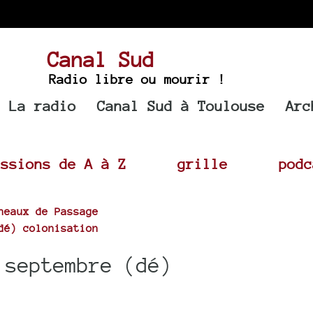
Canal Sud
Radio libre ou mourir !
La radio
Canal Sud à Toulouse
Arc
issions de A à Z
grille
podc
neaux de Passage
dé) colonisation
 septembre (dé)