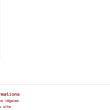
rmations
ns légales
u site