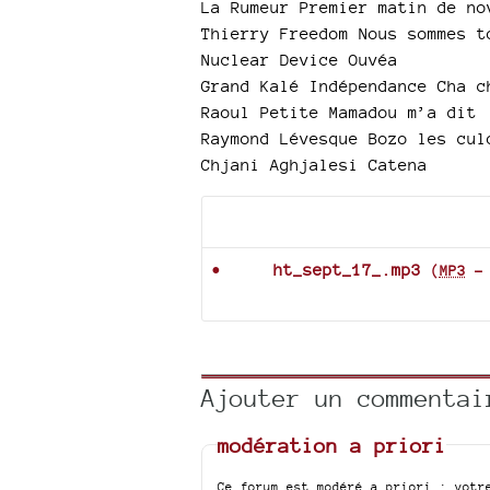
La Rumeur Premier matin de no
Thierry Freedom Nous sommes t
Nuclear Device Ouvéa
Grand Kalé Indépendance Cha c
Raoul Petite Mamadou m’a dit
Raymond Lévesque Bozo les cul
Chjani Aghjalesi Catena
Documents joints
ht_sept_17_.mp3
(
MP3
Ajouter un commentai
modération a priori
Ce forum est modéré a priori : votr