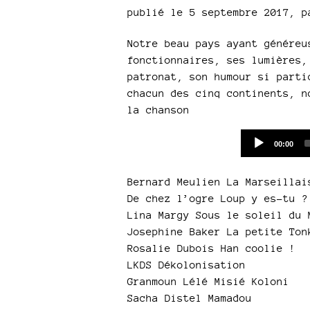
publié le 5 septembre 2017
,
p
Notre beau pays ayant généreu
fonctionnaires, ses lumières,
patronat, son humour si parti
chacun des cinq continents, n
la chanson
Current
00:00
time
Bernard Meulien La Marseillai
De chez l’ogre Loup y es-tu ?
Lina Margy Sous le soleil du 
Josephine Baker La petite Ton
Rosalie Dubois Han coolie !
LKDS Dékolonisation
Granmoun Lélé Misié Koloni
Sacha Distel Mamadou