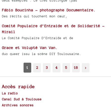
deux exemples : Le très distingué (pas
Fábio Boucinha - photographe Documentaire.
Des récits qui touchent mon cœur,
Comité Populaire d’Entraide et de Solidarité -
Mirail
Le Comité Populaire D’Entraide et de
Grace et Volupté Van Van.
duo queer issu la scène DIY Toulousaine.
1
2
3
4
5
18
>
Accès rapide
La radio
Canal Sud à Toulouse
Archives sonores