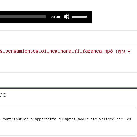
Audio
Use
Total
00:00
duration
Player
Up/Down
Arrow
keys
to
increase
s_pensamientos_of_new_nana_fi_faranca.mp3
(
MP3
-
or
decrease
volume.
re
e contribution n’apparaîtra qu’après avoir été validée par les