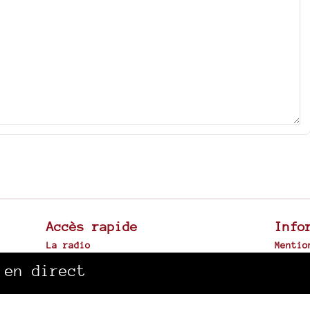
Accès rapide
Info
La radio
Mentio
Canal Sud à Toulouse
Plan d
 en direct
Archives sonores
Spip