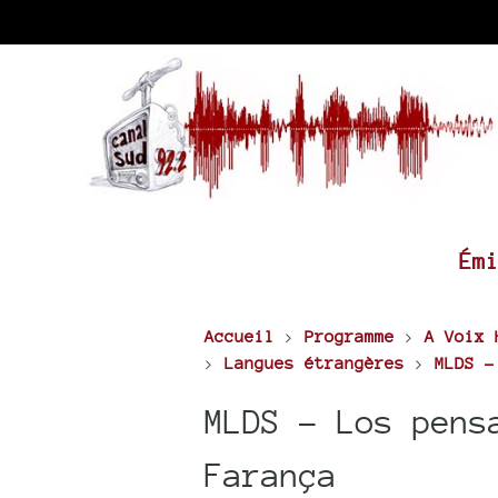
Ém
Accueil
>
Programme
>
A Voix 
>
Langues étrangères
>
MLDS -
MLDS - Los pens
Farança