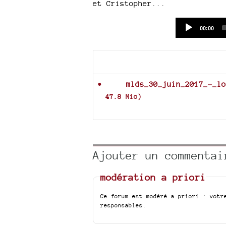
et Cristopher...
Current
00:00
time
Documents joints
mlds_30_juin_2017_-_lo
47.8 Mio
)
Ajouter un commentai
modération a priori
Ce forum est modéré a priori : votr
responsables.