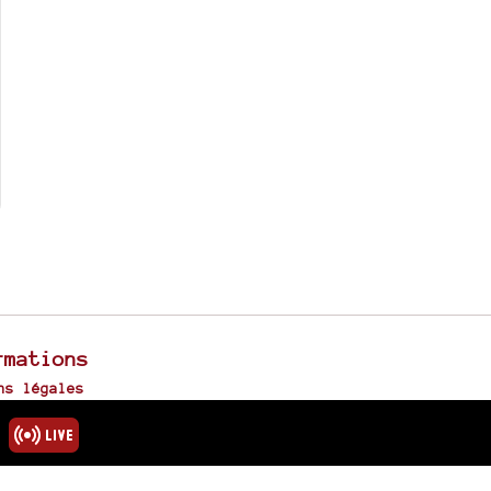
rmations
ns légales
u site