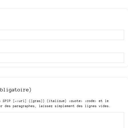
obligatoire)
is SPIP
[->url] {{gras}} {italique} <quote> <code>
et le
er des paragraphes, laissez simplement des lignes vides.