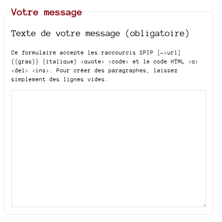
Votre message
Texte de votre message (obligatoire)
Ce formulaire accepte les raccourcis SPIP
[->url]
{{gras}} {italique} <quote> <code>
et le code HTML
<q>
<del> <ins>
. Pour créer des paragraphes, laissez
simplement des lignes vides.