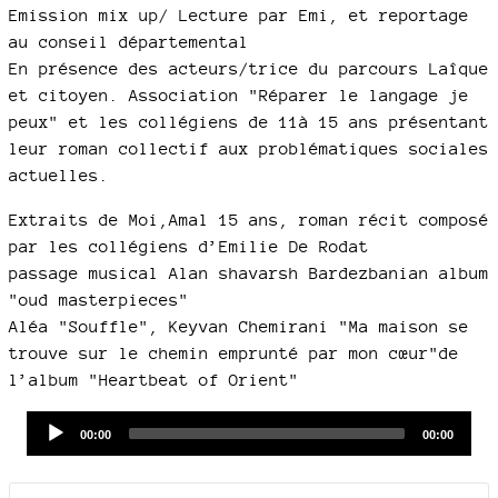
Emission mix up/ Lecture par Emi, et reportage
au conseil départemental
En présence des acteurs/trice du parcours Laîque
et citoyen. Association "Réparer le langage je
peux" et les collégiens de 11à 15 ans présentant
leur roman collectif aux problématiques sociales
actuelles.
Extraits de Moi,Amal 15 ans, roman récit composé
par les collégiens d’Emilie De Rodat
passage musical Alan shavarsh Bardezbanian album
"oud masterpieces"
Aléa "Souffle", Keyvan Chemirani "Ma maison se
trouve sur le chemin emprunté par mon cœur"de
l’album "Heartbeat of Orient"
Audio
Current
Total
00:00
00:00
time
duration
Player