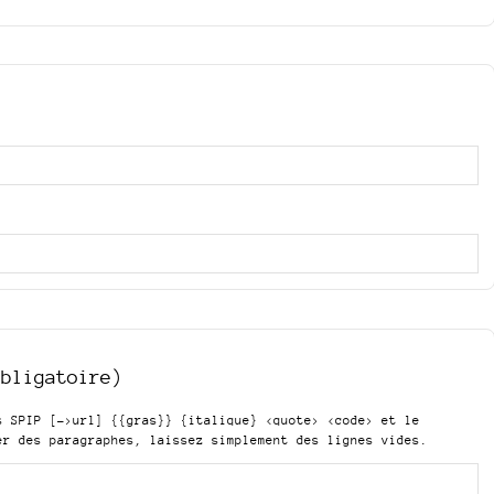
obligatoire)
is SPIP
[->url] {{gras}} {italique} <quote> <code>
et le
er des paragraphes, laissez simplement des lignes vides.