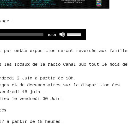
sage :
Audio
Use
Total
00:00
duration
Player
Up/Down
Arrow
s par cette exposition seront reversés aux famille
keys
to
s les locaux de la radio Canal Sud tout le mois de
increase
or
ndredi 2 Juin à partir de 18h.
decrease
ages et de documentaires sur la disparition des
volume.
vendredi 16 juin .
lieu le vendredi 30 Juin.
tés.
17 à partir de 18 heures.