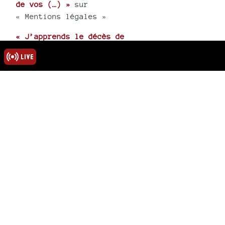
de vos (…) »
sur
« Mentions légales »
« J’apprends le décès de
Majid. toutes mes
condoléances à tous, sa
femme et (…) »
sur
« Hommage au poète
Abdelmadjid Kaouah »
rmations
ns légales
u site