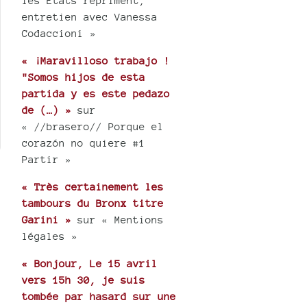
les États répriment,
entretien avec Vanessa
Codaccioni »
« ¡Maravilloso trabajo !
"Somos hijos de esta
partida y es este pedazo
de (…) »
sur
« //brasero// Porque el
corazón no quiere #1
Partir »
« Très certainement les
tambours du Bronx titre
Garini »
sur « Mentions
légales »
« Bonjour, Le 15 avril
vers 15h 30, je suis
tombée par hasard sur une