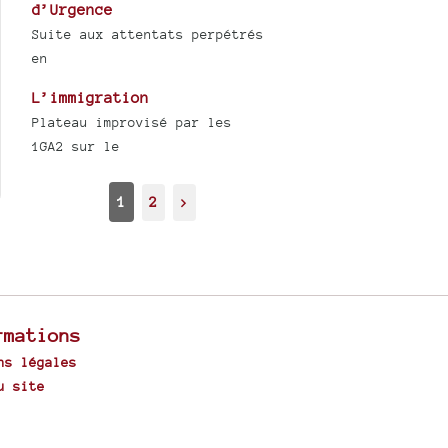
d’Urgence
Suite aux attentats perpétrés
en
L’immigration
Plateau improvisé par les
1GA2 sur le
1
2
>
rmations
ns légales
u site