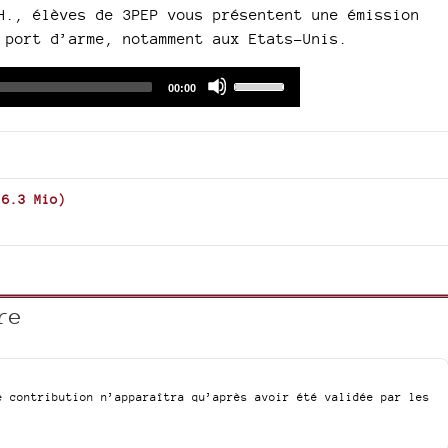
H., élèves de 3PEP vous présentent une émission
 port d’arme, notamment aux Etats-Unis.
Audio
Use
Total
00:00
duration
Player
Up/Down
Arrow
keys
to
increase
-
6.3 Mio
)
or
decrease
volume.
re
e contribution n’apparaîtra qu’après avoir été validée par les