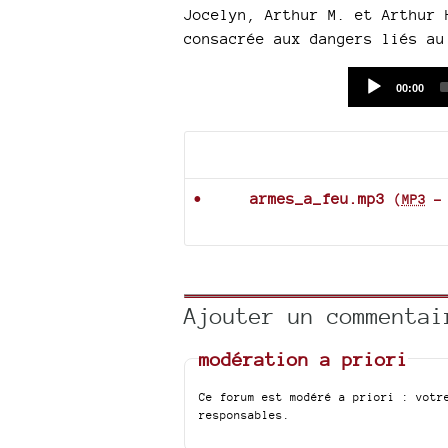
Jocelyn, Arthur M. et Arthur 
consacrée aux dangers liés au
Current
00:00
time
Documents joints
armes_a_feu.mp3
(
MP3
Ajouter un commentai
modération a priori
Ce forum est modéré a priori : votr
responsables.