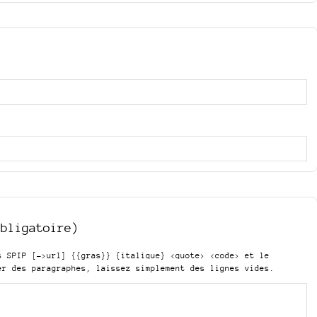
obligatoire)
is SPIP
[->url] {{gras}} {italique} <quote> <code>
et le
er des paragraphes, laissez simplement des lignes vides.